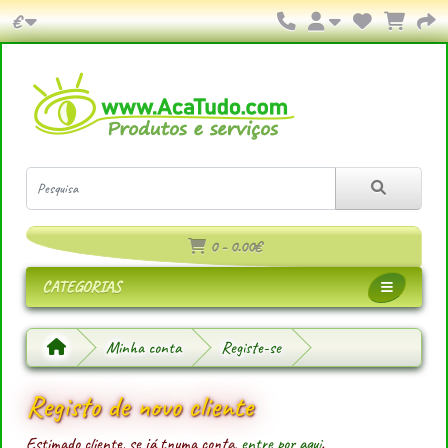
€
0 - 0.00€
CATEGORIAS
Minha conta
Registe-se
Registo de novo cliente
Estimado cliente, se já tnuma conta,
entre por aqui
.