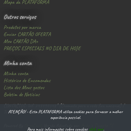
Mapa da PLATAFORMA
Outros serviços
Produtos por marca
Enviar CARTÃO OFERTA
Meu CARTÃO DA+
PREÇOS ESPECIAIS NO DIA DE HOJE
Minha conta
Minha conta
Histórico de Encomendas
Lista dos Meus gostos
Boletim de Notícias
CONTACTOS: Telf. 243490348* (Chamada para a rede fixa nacional) /
ATENÇÃO! - Esta PLATAFORMA utiliza cookies para fornecer a melhor
Telf. 966185936** (Chamada para rede movel nacional)
experiência possível.
OpenCart
Acácio Duarte *(
Powered By
. Versão Adaptada por:
Para mais informações sobre coockies
click aqui
.