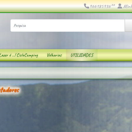
966185936**
Minh
Lazer é ...! CicloCamping
Velharias
UTILIDADES
tadores