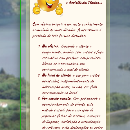
ӿ
Assistência Técnica
ӿ
C
om oficina própria e um vasto conhecimento
acumulado durante décadas. A assistência é
prestada de três formas distintas:
Na oficina.
Trazendo o cliente o
equipamento, analiso sem custos e faço
estimativa sem qualquer compromisso.
Nunca se intervenciona sem
conhecimento e aval do cliente.
No local do cliente
, o que gera custos
acrescidos, independentemente da
intervenção poder, ou não, ser feita
corretamente no local.
Por acesso remoto.
Com pré acordo e
acompanhamento do cliente, este
método é usado para correção de
pequenas falhas do sistema, execução
de limpezas, instalação e actualização
de software, evita deslocações ou outro