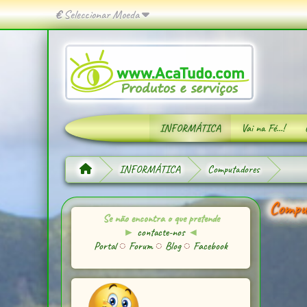
€
Seleccionar Moeda
INFORMÁTICA
Vai na Fé...!
INFORMÁTICA
Computadores
Compu
Se não encontra o que pretende
►
contacte-nos
◄
Portal
◌
Forum
◌
Blog
◌
Facebook