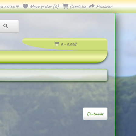
a conta
Meus gostos (0)
Carrinho
Finalizar
0 - 0.00€
Continuar